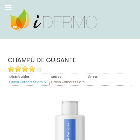
CHAMPÚ DE GUISANTE
Distribuidor:
Marca:
Línea:
Green Cornerss Care S.L
Green Cornerss Care