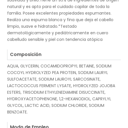
suavidad y brillo.Tiene un 95% de ingredientes de origen
natural y es apto para el cuidado capilar de toda la
familia. Posee excelentes propiedades espumantes.
Realiza una espuma blanca y fina que deja el cabello
limpio, suave e hidratado.*Testado
dermatológicamente y pediátricamente en cuero
cabelludo sensible y piel con tendencia atópica
.
Composición
AQUA, GLYCERIN, COCAMIDOPROPYL BETAINE, SODIUM
COCOYL HYDROLYZED PEA PROTEIN, SODIUM LAURYL
SULFOACETATE, SODIUM LAUROYL SARCOSINATE,
LACTOCOCCUS FERMENT LYSATE, HYDROLYZED JOJOBA
ESTERS, TRISODIUM ETHYLENEDIAMINE DISUCCINATE,
HYDROXYACETOPHENONE, 1,2-HEXANODIOL, CAPRYLYL
GLYCOL, LACTIC ACID, SODIUM CHLORIDE, SODIUM
BENZOATE.
.
Modo de Empleo