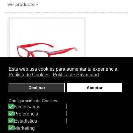
Ver producto
Tamaño:
-
Marca:
Farmamoda
Línea:
Gafas de Presbicia Farmamoda
K04 XT1114