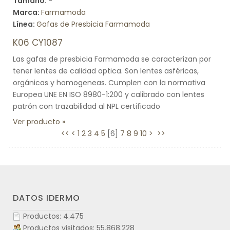
Tamaño:
-
Marca:
Farmamoda
Línea:
Gafas de Presbicia Farmamoda
K06 CY1087
Las gafas de presbicia Farmamoda se caracterizan por
tener lentes de calidad optica. Son lentes asféricas,
orgánicas y homogeneas. Cumplen con la normativa
Europea UNE EN ISO 8980-1:200 y calibrado con lentes
patrón con trazabilidad al NPL certificado
Ver producto
<<
<
1
2
3
4
5
[
6
]
7
8
9
10
>
>>
DATOS IDERMO
Productos: 4.475
Productos visitados: 55.868.228