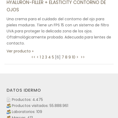
HYALURON-FILLER + ELASTICITY CONTORNO DE
OJOS
Una crema para el cuidado del contorno del ojo para
pieles maduras. Tiene un FPS 15 con un sistema de filtro
UVA para proteger la delicada zona de los ojos.
Oftalmológicamente probada. Adecuada para lentes de
contacto.
Ver producto
<<
<
1
2
3
4
5
[
6
]
7
8
9
10
>
>>
DATOS IDERMO
Productos: 4.475
Productos visitados: 55.888.961
Laboratorios: 109
Marcas: 413