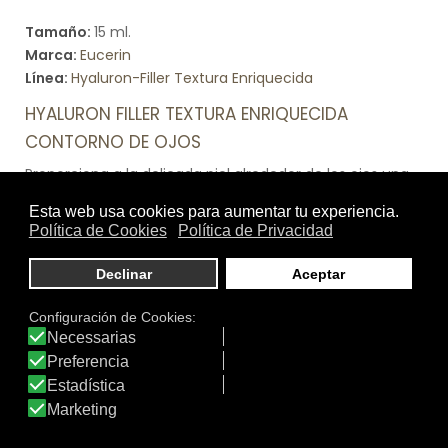
Tamaño:
15 ml.
Marca:
Eucerin
Línea:
Hyaluron-Filler Textura Enriquecida
HYALURON FILLER TEXTURA ENRIQUECIDA
CONTORNO DE OJOS
Proporciona a la delicada piel alrededor de los ojos una
protección duradera contra la sequedad. Una crema
que proporciona una hidratación intensa mientras
reduce la aparición de líneas de expresión y arrugas en
el área del contorno de los ojos.
Ver producto