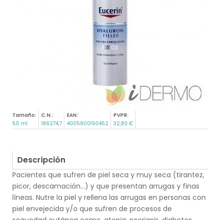
Tamaño:
C.N.:
EAN:
PVPR:
50 ml.
186274,7
4005800190452
32,80 €
Descripción
Pacientes que sufren de piel seca y muy seca (tirantez,
picor, descamación...) y que presentan arrugas y finas
líneas. Nutre la piel y rellena las arrugas en personas con
piel envejecida y/o que sufren de procesos de
sequedad cutánea como, atopia, psoriasis, diabetes...