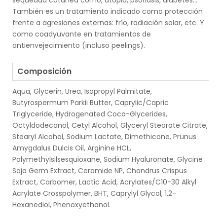
También es un tratamiento indicado como protección
frente a agresiones externas: frío, radiación solar, etc. Y
como coadyuvante en tratamientos de
antienvejecimiento (incluso peelings).
.
Composición
Aqua, Glycerin, Urea, Isopropyl Palmitate,
Butyrospermum Parkii Butter, Caprylic/Capric
Triglyceride, Hydrogenated Coco-Glycerides,
Octyldodecanol, Cetyl Alcohol, Glyceryl Stearate Citrate,
Stearyl Alcohol, Sodium Lactate, Dimethicone, Prunus
Amygdalus Dulcis Oil, Arginine HCL,
Polymethylsilsesquioxane, Sodium Hyaluronate, Glycine
Soja Germ Extract, Ceramide NP, Chondrus Crispus
Extract, Carbomer, Lactic Acid, Acrylates/C10-30 Alkyl
Acrylate Crosspolymer, BHT, Caprylyl Glycol, 1,2-
Hexanediol, Phenoxyethanol.
.