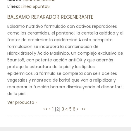
Línea:
Línea 5punto5
BALSAMO REPARADOR REGENERANTE
Bálsamo nutritivo formulado con activos reparadores
como las ceramidas, el pantenol, la centella asiática y el
factor de crecimiento epidérmico.A esta completa
formulación se incorpora la combinación de
Hidroxitirosol y Ácido Maslínico, un complejo exclusivo de
5punto5, con potente acción antiOX y que además
protege la estructura de la piel y los lípidos
epidérmicos.La fórmula se completa con seis aceites
vegetales y manteca de karité que van a relipidizar y
recuperar la función barrera disminuyendo el disconfort
de la piel.
Ver producto
<<
<
1
[
2
]
3
4
5
6
>
>>