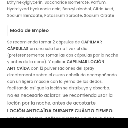
Ethylhexylglycerin, Saccharide Isomerate, Parfum,
Hydrolyzed Hyaluronic acid, Benzyl alcohol, Citric Acid,
Sodium Benzoate, Potassium Sorbate, Sodium Citrate
.
Modo de Empleo
Se recomienda tomar 2 cápsulas de
CAPILMAR
CÁPSULAS
en una sola toma 1 vez al día
(preferentemente tomar las dos cápsulas por la noche
y antes de la cena). Y aplicar
CAPILMAR LOCIÓN
ANTICAÍDA
con 12 pulverizaciones del spray
directamente sobre el cuero cabelludo acompañando
con un ligero masaje con la yema de los dedos,
facilitando así que la loción se distribuya y absorba.
No es necesario aclarar. Se recomienda usar la
loción por la noche, antes de acostarte.
LOCIÓN ANTICAÍDA DURANTE CUÁNTO TIEMPO:
Fase de choque: Aplicar durante un mes la dosis
máxima de 12 pulverizaciones sobre el cuero