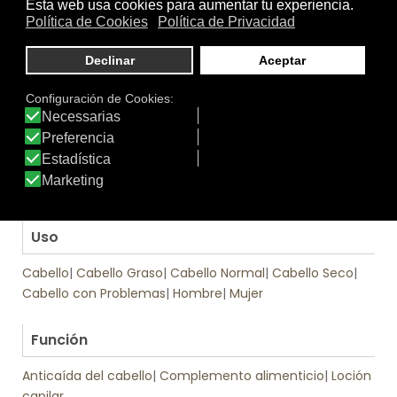
cabelludo.
Fase de mantenimiento: Aplicar 3 veces a la
semana durante tres meses.
.
Tratamiento
El pack de cuidado capilar anticaída combina CAPILMAR
CÁPSULAS y CAPILMAR LOCIÓN ANTICAÍDA. Ver Modo de
Empleo.
.
Uso
Cabello
|
Cabello Graso
|
Cabello Normal
|
Cabello Seco
|
Cabello con Problemas
|
Hombre
|
Mujer
.
Función
Anticaída del cabello
|
Complemento alimenticio
|
Loción
capilar