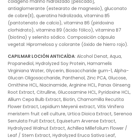
colágeno marino hidrolizado [pescado],
antiaglomerante (estearato de magnesio), gluconato
de cobre(II), queratina hidrolizada, vitamina B5
(pantotenato de calcio), vitamina B6 (piridoxina
clorhidrato), vitamina B9 (ácido fólico), vitamina B7
(biotina) y selenito sódico. Composición cápsula
vegetal: Hipromelosa y colorante (óxido de hierro rojo).
CAPILMAR LOCIÓN ANTICAÍDA
: Alcohol Denat, Aqua,
Propanediol, Hydrolyzed Soy Protein, Hamamelis
Virginiana Water, Glycerin, Biosaccharide gum-1, Alpha-
Glucan Oligosaccharide, Panthenol, Zinc PCA, Glucose,
Ornithine HCL, Niacinamide, Arginine HCL, Panax Ginseng
Root Extract, Citrulline, Glucosamine HCL, Pyridoxine HCL,
Allium Cepa Bulb Extract, Biotin, Chamomilla Recutita
Flower Extract, Lepidium Meyenii extract, Vitis Vinifera
meristem fruit cell culture, Urtica Dioica Extract, Serenoa
Serrulata Fruit Extract, Equisetum Arvense Extract,
Hydrolyzed Walnut Extract, Achillea Millefolium Flower /
Leaf / Stem Extract, Hydrolyzed Eruca Sativa Leaf,