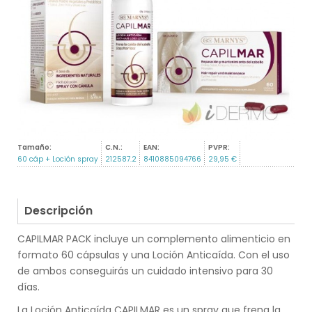
Tamaño:
C.N.:
EAN:
PVPR:
60 cáp + Loción spray
212587.2
8410885094766
29,95 €
Descripción
CAPILMAR PACK incluye un complemento alimenticio en
formato 60 cápsulas y una Loción Anticaída. Con el uso
de ambos conseguirás un cuidado intensivo para 30
días.
La Loción Anticaída CAPILMAR es un spray que frena la