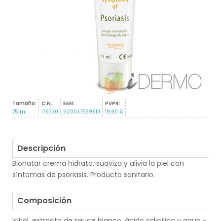
Tamaño:
C.N.:
EAN:
PVPR:
75 ml.
179330
5200375399111
19,90 €
Descripción
Bionatar crema hidrata, suaviza y alivia la piel con
síntomas de psoriasis. Producto sanitario.
.
Composición
Ictiol, extracto de sauce blanco, ácido salicílico y aqua -