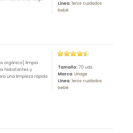
Línea:
1eros cuidados
bebé
ss orgánico] limpia
Tamaño:
70 uds.
es hidratantes y
Marca:
Uriage
ara una limpieza rápida
Línea:
1eros cuidados
bebé