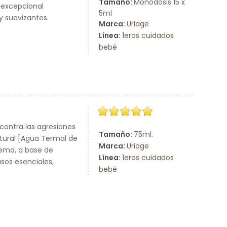
Tamaño:
Monodosis 15 x
u excepcional
5ml
y suavizantes.
Marca:
Uriage
Línea:
1eros cuidados
bebé
contra las agresiones
Tamaño:
75ml.
atural [Agua Termal de
Marca:
Uriage
rema, a base de
Línea:
1eros cuidados
asos esenciales,
bebé