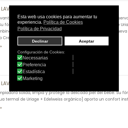
 LAVANTE
vante de textura rica y cremosa, limpia con suavidad y preserva
. Su fórmula, que incluye el complejo natural [Agua termal de Uri
binado con manteca de Karité, deja la piel hidratada.Su nueva
 Crema Lavante sea ideal para el baño del bebé.
 LAVANTE SÓLIDA
piadora sólida, limpia y protege la delicada piel del bebé. Su fó
a termal de Uriage + Edelweiss orgánico] aporta un confort ins