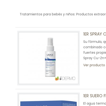
Tratamientos para bebés y niños: Productos extraor
1ER SPRAY 
Su fórmula, q
combinado con
fuertes propi
Spray Cu-Zn+ 
Ver producto
1ER SUERO 
El agua termal