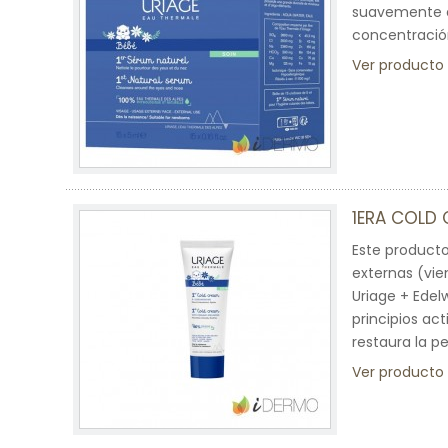
suavemente el
concentración
Ver producto
1ERA COLD
Este producto
externas (vie
Uriage + Edel
principios act
restaura la pel
Ver producto