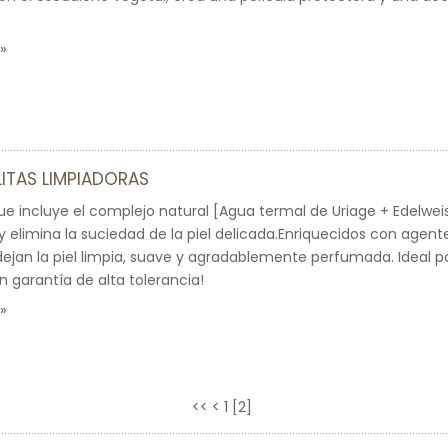
LITAS LIMPIADORAS
ue incluye el complejo natural [Agua termal de Uriage + Edelwei
elimina la suciedad de la piel delicada.Enriquecidos con agent
dejan la piel limpia, suave y agradablemente perfumada. Ideal p
on garantía de alta tolerancia!
<<
<
1
[
2
]