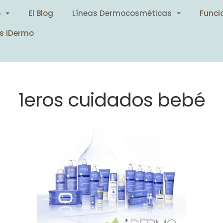
o
El Blog
Líneas Dermocosméticas
Funci
s iDermo
1eros cuidados bebé