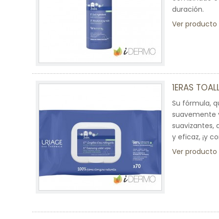
duración.
Ver producto
1ERAS TOAL
Su fórmula, q
suavemente y 
suavizantes, 
y eficaz, ¡y c
Ver producto