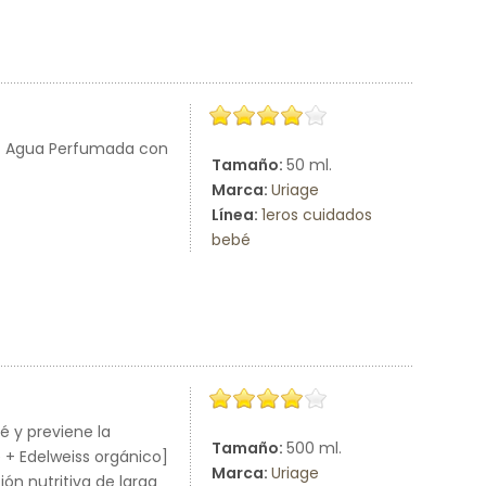
 1ª Agua Perfumada con
Tamaño:
50 ml.
Marca:
Uriage
Línea:
1eros cuidados
bebé
é y previene la
Tamaño:
500 ml.
 + Edelweiss orgánico]
Marca:
Uriage
ón nutritiva de larga