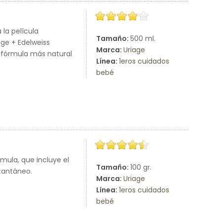
 la película
Tamaño:
500 ml.
age + Edelweiss
Marca:
Uriage
 fórmula más natural
Línea:
1eros cuidados
bebé
rmula, que incluye el
Tamaño:
100 gr.
tantáneo.
Marca:
Uriage
Línea:
1eros cuidados
bebé