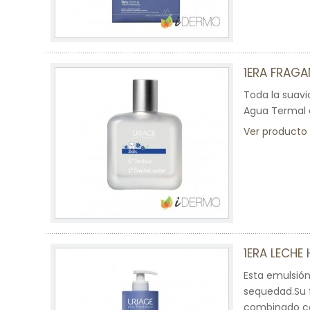
1ERA FRAGA
Toda la suavi
Agua Termal d
Ver producto
1ERA LECHE
Esta emulsión
sequedad.Su f
combinado con