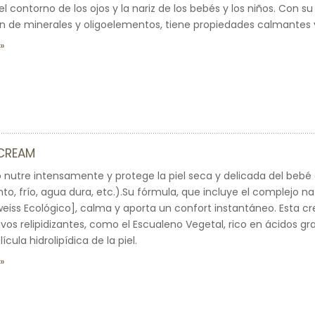
 contorno de los ojos y la nariz de los bebés y los niños. Con s
 de minerales y oligoelementos, tiene propiedades calmantes 
 CREAM
 nutre intensamente y protege la piel seca y delicada del bebé 
nto, frío, agua dura, etc.).Su fórmula, que incluye el complejo n
weiss Ecológico], calma y aporta un confort instantáneo. Esta c
ivos relipidizantes, como el Escualeno Vegetal, rico en ácidos gr
ícula hidrolipídica de la piel.