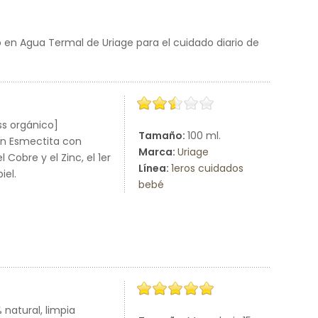
 en Agua Termal de Uriage para el cuidado diario de
ss orgánico]
Tamaño:
100 ml.
con Esmectita con
Marca:
Uriage
Cobre y el Zinc, el 1er
Línea:
1eros cuidados
iel.
bebé
 natural, limpia