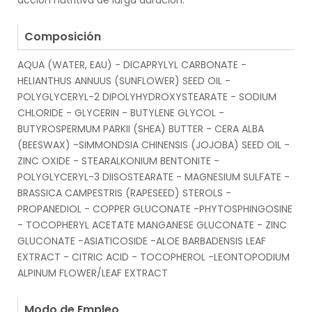
acción nutritiva de larga duración.
.
Composición
AQUA (WATER, EAU) - DICAPRYLYL CARBONATE -
HELIANTHUS ANNUUS (SUNFLOWER) SEED OIL -
POLYGLYCERYL-2 DIPOLYHYDROXYSTEARATE - SODIUM
CHLORIDE - GLYCERIN - BUTYLENE GLYCOL -
BUTYROSPERMUM PARKII (SHEA) BUTTER - CERA ALBA
(BEESWAX) -SIMMONDSIA CHINENSIS (JOJOBA) SEED OIL -
ZINC OXIDE - STEARALKONIUM BENTONITE -
POLYGLYCERYL-3 DIISOSTEARATE - MAGNESIUM SULFATE -
BRASSICA CAMPESTRIS (RAPESEED) STEROLS -
PROPANEDIOL - COPPER GLUCONATE -PHYTOSPHINGOSINE
- TOCOPHERYL ACETATE MANGANESE GLUCONATE - ZINC
GLUCONATE -ASIATICOSIDE -ALOE BARBADENSIS LEAF
EXTRACT - CITRIC ACID - TOCOPHEROL -LEONTOPODIUM
ALPINUM FLOWER/LEAF EXTRACT
.
Modo de Empleo