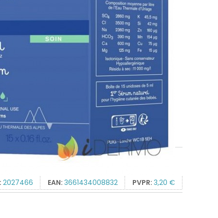
:
2027466
EAN:
3661434008832
PVPR:
3,20 €