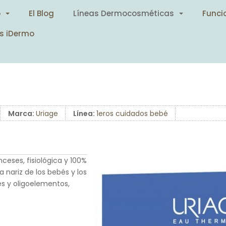
o
El Blog
Líneas Dermocosméticas
Funci
s iDermo
Marca:
Uriage
Línea:
1eros cuidados bebé
ceses, fisiológica y 100%
a nariz de los bebés y los
s y oligoelementos,