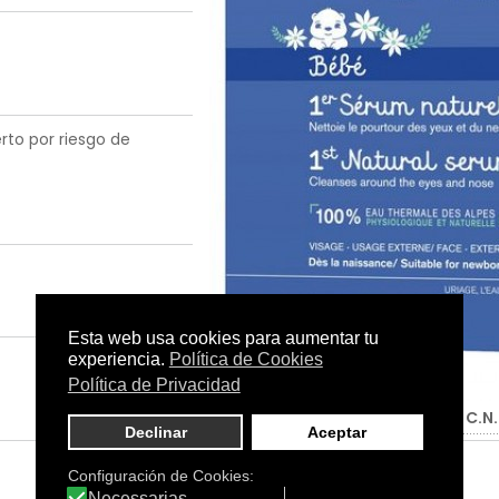
rto por riesgo de
Tamaño:
Monodosis 15 x 5ml
C.N.