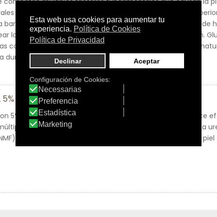
combaten múltiples factores fundamentales que causan la piel
ales (FHN) que fijan la humedad para hidratar las capas superiore
a barrera protectora natural de la piel para evitar la pérdida d
ar los irritantes que pueden causar inflamación y comezón. Gluc
 las capas más profundas, para mejorar el flujo ascendente nat
a duración.
A 5%
con 5% de Urea contiene una combinación única y altamente e
ltiples factores fundamentales que causan la piel seca. La ure
NMF) captan el agua para hidratar la capas superiores de la piel