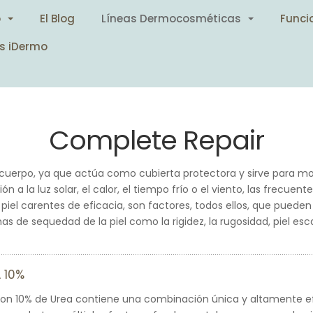
o
El Blog
Líneas Dermocosméticas
Funci
s iDermo
Complete Repair
l cuerpo, ya que actúa como cubierta protectora y sirve para m
ón a la luz solar, el calor, el tiempo frío o el viento, las frecu
 piel carentes de eficacia, son factores, todos ellos, que pueden
as de sequedad de la piel como la rigidez, la rugosidad, piel es
 10%
con 10% de Urea contiene una combinación única y altamente e