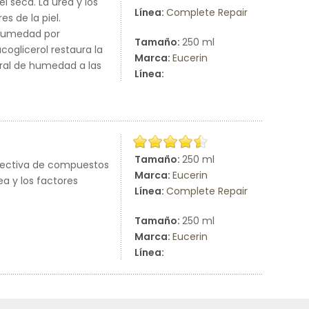
 seca. La urea y los
Línea:
Complete Repair
s de la piel.
e humedad por
Tamaño:
250 ml
oglicerol restaura la
Marca:
Eucerin
ural de humedad a las
Línea:
Tamaño:
250 ml
fectiva de compuestos
Marca:
Eucerin
a y los factores
Línea:
Complete Repair
Tamaño:
250 ml
Marca:
Eucerin
Línea: