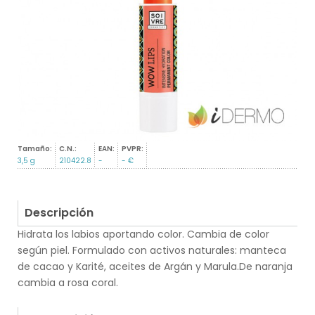
Tamaño:
C.N.:
EAN:
PVPR:
3,5 g
210422.8
-
- €
Descripción
Hidrata los labios aportando color. Cambia de color
según piel. Formulado con activos naturales: manteca
de cacao y Karité, aceites de Argán y Marula.De naranja
cambia a rosa coral.
.