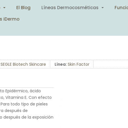
o
El Blog
Líneas Dermocosméticas
Funci
s iDermo
:
SEGLE Biotech Skincare
Línea:
Skin Factor
to Epidérmico, ácido
ico, Vitamina E. Con efecto
 Para todo tipo de pieles
ara después de
o después de la exposición