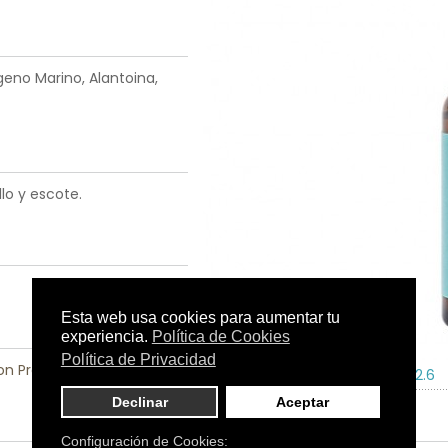
geno Marino, Alantoina,
llo y escote.
con Problemas
|
Rostro
Tamaño:
30 ml.
C.N.:
186172.6