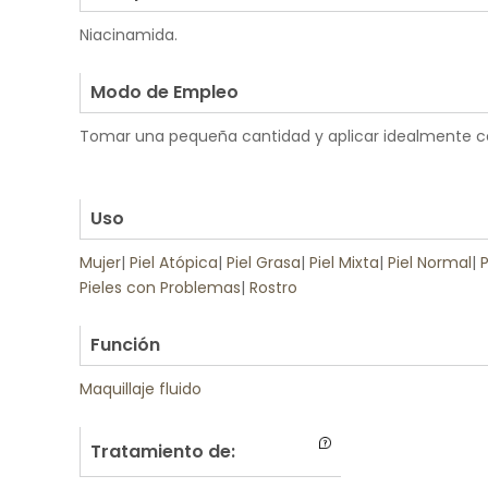
Niacinamida.
.
Modo de Empleo
Tomar una pequeña cantidad y aplicar idealmente c
.
.
Uso
Mujer
|
Piel Atópica
|
Piel Grasa
|
Piel Mixta
|
Piel Normal
|
P
Pieles con Problemas
|
Rostro
.
Función
Maquillaje fluido
Tratamiento de: