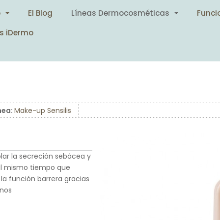
o
El Blog
Líneas Dermocosméticas
Funci
s iDermo
nea:
Make-up Sensilis
lar la secreción sebácea y
, al mismo tiempo que
la función barrera gracias
onos