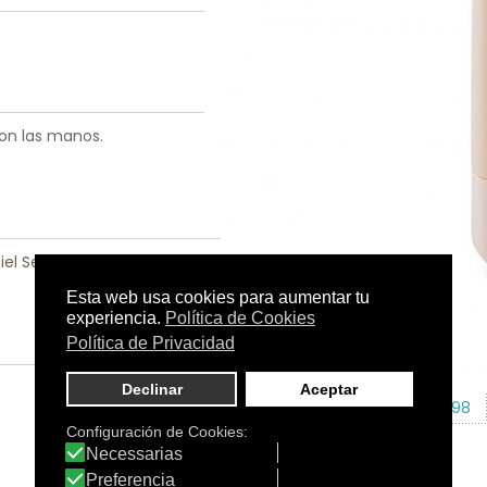
on las manos.
iel Seca
|
Piel Sensible
|
Tamaño:
30 ml.
C.N.:
206998