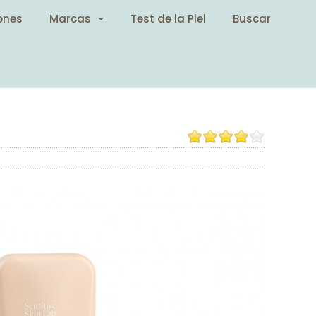
ones
Marcas
Test de la Piel
Buscar