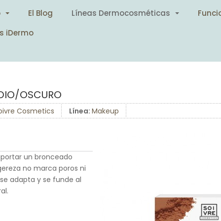
o
El Blog
Líneas Dermocosméticas
Funci
s iDermo
DIO/OSCURO
oivre Cosmetics
Línea:
Makeup
aportar un bronceado
ligereza no marca poros ni
se adapta y se funde al
al.