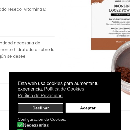
ado reseco. Vitamina E:
cantidad necesaria de
amente hidratada o sobre la
gún se desee.
Tamaño:
12 g
C.N.:
213325.9