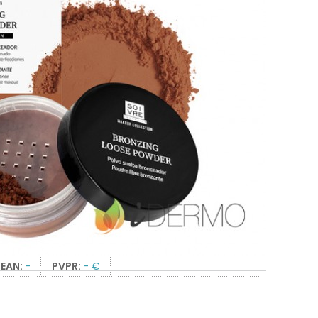
EAN:
-
PVPR:
- €