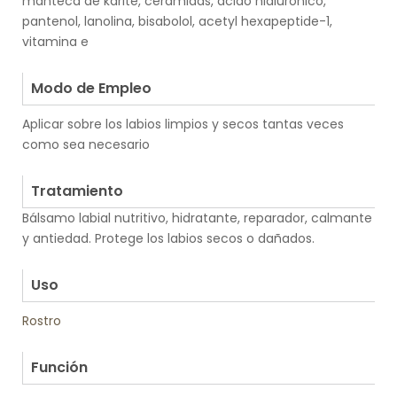
manteca de karite, ceramidas, ácido hialurónico,
pantenol, lanolina, bisabolol, acetyl hexapeptide-1,
vitamina e
.
Modo de Empleo
Aplicar sobre los labios limpios y secos tantas veces
como sea necesario
.
Tratamiento
Bálsamo labial nutritivo, hidratante, reparador, calmante
y antiedad. Protege los labios secos o dañados.
.
Uso
Rostro
.
Función