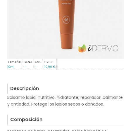
Tamaño:
C.N.:
EAN:
PVPR:
10ml
-
-
10,90 €
Descripción
Bálsamo labial nutritivo, hidratante, reparador, calmante
y antiedad. Protege los labios secos o dañados.
.
Composición