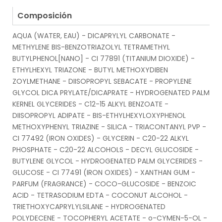
.
Composición
AQUA (WATER, EAU) - DICAPRYLYL CARBONATE -
METHYLENE BIS-BENZOTRIAZOLYL TETRAMETHYL
BUTYLPHENOL[NANO] - CI 77891 (TITANIUM DIOXIDE) -
ETHYLHEXYL TRIAZONE - BUTYL METHOXYDIBEN
ZOYLMETHANE - DIISOPROPYL SEBACATE - PROPYLENE
GLYCOL DICA PRYLATE/DICAPRATE - HYDROGENATED PALM
KERNEL GLYCERIDES - C12-15 ALKYL BENZOATE -
DIISOPROPYL ADIPATE - BIS-ETHYLHEXYLOXYPHENOL
METHOXYPHENYL TRIAZINE - SILICA - TRIACONTANYL PVP -
CI 77492 (IRON OXIDES) - GLYCERIN - C20-22 ALKYL
PHOSPHATE - C20-22 ALCOHOLS - DECYL GLUCOSIDE -
BUTYLENE GLYCOL - HYDROGENATED PALM GLYCERIDES -
GLUCOSE - CI 77491 (IRON OXIDES) - XANTHAN GUM -
PARFUM (FRAGRANCE) - COCO-GLUCOSIDE - BENZOIC
ACID - TETRASODIUM EDTA - COCONUT ALCOHOL -
TRIETHOXYCAPRYLYLSILANE - HYDROGENATED
POLYDECENE - TOCOPHERYL ACETATE - o-CYMEN-5-OL -