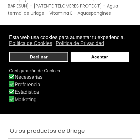
BARIESUN] - [PATENTE TELOMERES PROTECT] - Agua
termal de Uriage - Vitamina E - Aquaspongines
.
Uso
Rostro
.
Función
Crema solar
|
Maquillaje solar
|
Protección Solar +SPF 50
Tratamiento
Textura
de:
Otros productos de Uriage