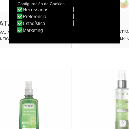
BRONCE
LATA
BIO10 PROTECT ANTIM
IVAL ACCIÓN ANTI-MANCHAS CON
SENSIBLE. TRATAMIENT
ÉNTIGO TOQUE SECO FPS50+