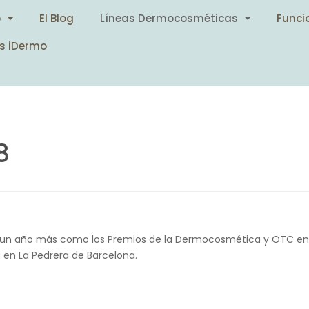
o
El Blog
Líneas Dermocosméticas
Funci
s iDermo
8
an un año más como los Premios de la Dermocosmética y OTC en
a en La Pedrera de Barcelona.