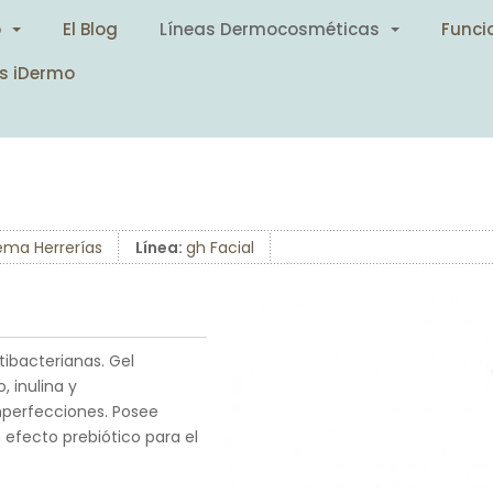
o
El Blog
Líneas Dermocosméticas
Funci
s iDermo
ma Herrerías
Línea:
gh Facial
ibacterianas. Gel
, inulina y
mperfecciones. Posee
efecto prebiótico para el