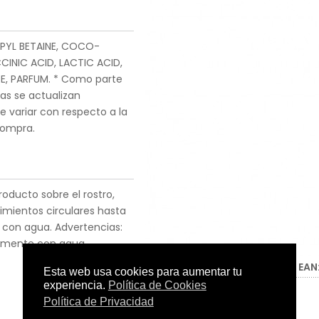
PYL BETAINE, COCO-
CINIC ACID, LACTIC ACID,
, PARFUM. * Como parte
as se actualizan
e variar con respecto a la
compra.
ducto sobre el rostro,
mientos circulares hasta
con agua. Advertencias:
temente con agua.
Tamaño:
250ml
C.N.:
-
EAN