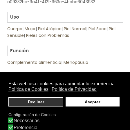
a09332be-9a4f-4121-963e-4baba6043932
.
Uso
Cuerpo
|
Mujer
|
Piel Atópica
|
Piel Normal
|
Piel Seca
|
Piel
Sensible
|
Pieles con Problemas
.
Función
Complemento alimenticio
|
Menopáusia
Otros productos de Cumlaude Lab