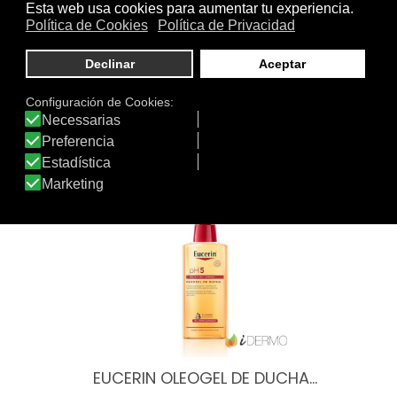
Antiedad
|
Antimanchas
|
Protección Solar +SPF 50
Tratamiento
Textura
de:
Otros productos de Eucerin
EUCERIN OLEOGEL DE DUCHA…