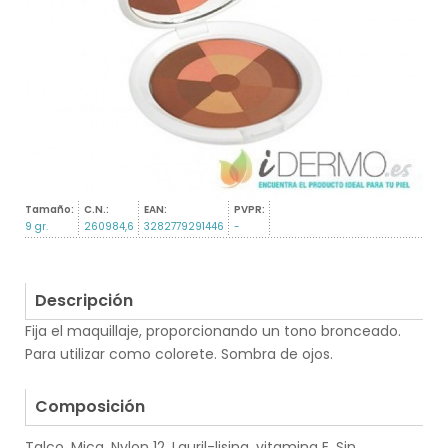
Tamaño:
C.N.:
EAN:
PVPR:
9 gr.
260984,6
3282779291446
-
Descripción
Fija el maquillaje, proporcionando un tono bronceado.
Para utilizar como colorete. Sombra de ojos.
.
Composición
Talco, Mica, Nylon 12, Lauril-lisina, vitamina E. Sin