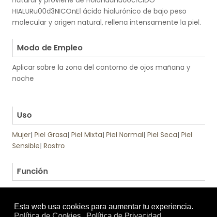
natural y proviene de Holandanu00c1CIDO
HIALURu00d3NICOnEl ácido hialurónico de bajo peso
molecular y origen natural, rellena intensamente la piel.
.
Modo de Empleo
Aplicar sobre la zona del contorno de ojos mañana y
noche
.
.
Uso
Mujer
|
Piel Grasa
|
Piel Mixta
|
Piel Normal
|
Piel Seca
|
Piel
Sensible
|
Rostro
.
Función
Antiedad
|
Regeneradora
Tratamiento