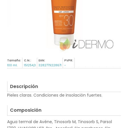
Tamaño:
C.N.:
EAN:
PVPR:
100 ml.
151254,3
3282779228671
-
Descripción
Pieles claras. Condiciones de insolación fuertes.
.
Composición
Agua termal de Avène, Tinosorb M, Tinosorb S, Parsol