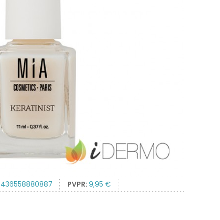
8436558880887
PVPR:
9,95 €