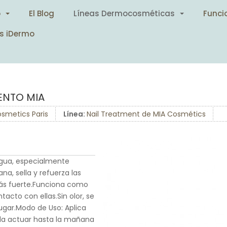
o
El Blog
Líneas Dermocosméticas
Funci
s iDermo
IENTO MIA
smetics Paris
Línea:
Nail Treatment de MIA Cosmétics
agua, especialmente
na, sella y refuerza las
más fuerte.Funciona como
acto con ellas.Sin olor, se
ugar.Modo de Uso: Aplica
ala actuar hasta la mañana