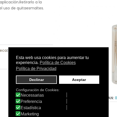
plicación.Retirarlo a la
l uso de quitaesmaltes.
Seca
|
Piel Sensible
Tamaño:
11 ml
C.N.:
-
EAN: