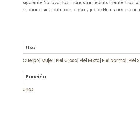
siguiente.No lavar las manos inmediatamente tras la a
mañana siguiente con agua y jabón.No es necesario e
.
.
.
.
Uso
Cuerpo
|
Mujer
|
Piel Grasa
|
Piel Mixta
|
Piel Normal
|
Piel 
.
Función
Uñas