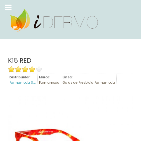
K15 RED
Distribuidor:
Marca:
Línea:
Farmamoda S.L.
Farmamoda
Gafas de Presbicia Farmamoda