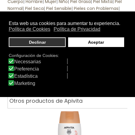
Cuerpo
|
Hombre
|
Mujer
|
Niño
|
Piel Grasa
|
Piel Mixta
|
Piel
Normal
|
Piel Seca
|
Piel Sensible
|
Pieles con Problemas
|
Rostro
.
Función
Aceite solar
|
Hidratante
|
Protección Solar SPF 30-45
Tratamiento
Textura
de:
Otros productos de Apivita