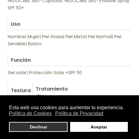
HELIOCARE 360º Cápsulas. HELIOCARE 360º Invisible Spray
SPF 50+
.
Uso
Hombre
|
Mujer
|
Piel Grasa
|
Piel Mixta
|
Piel Normal
|
Piel
Sensible
|
Rostro
.
Función
Gel solar
|
Protección Solar +SPF 50
Tratamiento
Textura
de:
Otros productos de Heliocare