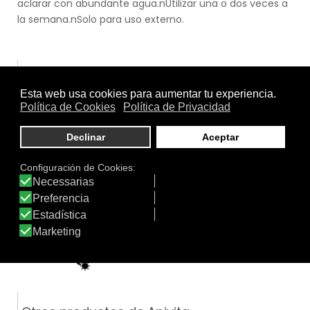
aclarar con abundante agua.nUtilizar una o dos veces a
la semana.nSolo para uso externo.
.
.
Uso
Hombre
|
Mujer
|
Piel Grasa
|
Piel Mixta
|
Piel Normal
|
Piel
Seca
|
Piel Sensible
|
Pieles con Problemas
|
Rostro
.
Función
Mascarilla
Tratamiento
Textura
de: