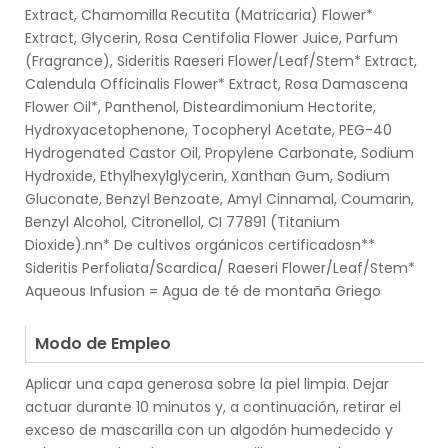
Extract, Chamomilla Recutita (Matricaria) Flower*
Extract, Glycerin, Rosa Centifolia Flower Juice, Parfum
(Fragrance), Sideritis Raeseri Flower/Leaf/Stem* Extract,
Calendula Officinalis Flower* Extract, Rosa Damascena
Flower Oil*, Panthenol, Disteardimonium Hectorite,
Hydroxyacetophenone, Tocopheryl Acetate, PEG-40
Hydrogenated Castor Oil, Propylene Carbonate, Sodium
Hydroxide, Ethylhexylglycerin, Xanthan Gum, Sodium
Gluconate, Benzyl Benzoate, Amyl Cinnamal, Coumarin,
Benzyl Alcohol, Citronellol, CI 77891 (Titanium
Dioxide).nn* De cultivos orgánicos certificadosn**
Sideritis Perfoliata/Scardica/ Raeseri Flower/Leaf/Stem*
Aqueous Infusion = Agua de té de montaña Griego
.
Modo de Empleo
Aplicar una capa generosa sobre la piel limpia. Dejar
actuar durante 10 minutos y, a continuación, retirar el
exceso de mascarilla con un algodón humedecido y