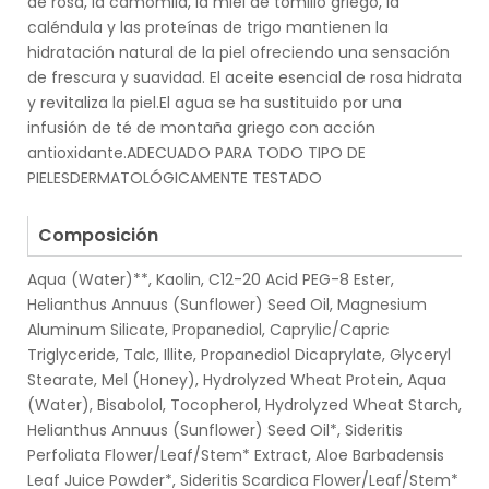
de rosa, la camomila, la miel de tomillo griego, la
caléndula y las proteínas de trigo mantienen la
hidratación natural de la piel ofreciendo una sensación
de frescura y suavidad. El aceite esencial de rosa hidrata
y revitaliza la piel.El agua se ha sustituido por una
infusión de té de montaña griego con acción
antioxidante.ADECUADO PARA TODO TIPO DE
PIELESDERMATOLÓGICAMENTE TESTADO
.
Composición
Aqua (Water)**, Kaolin, C12-20 Acid PEG-8 Ester,
Helianthus Annuus (Sunflower) Seed Oil, Magnesium
Aluminum Silicate, Propanediol, Caprylic/Capric
Triglyceride, Talc, Illite, Propanediol Dicaprylate, Glyceryl
Stearate, Mel (Honey), Hydrolyzed Wheat Protein, Aqua
(Water), Bisabolol, Tocopherol, Hydrolyzed Wheat Starch,
Helianthus Annuus (Sunflower) Seed Oil*, Sideritis
Perfoliata Flower/Leaf/Stem* Extract, Aloe Barbadensis
Leaf Juice Powder*, Sideritis Scardica Flower/Leaf/Stem*