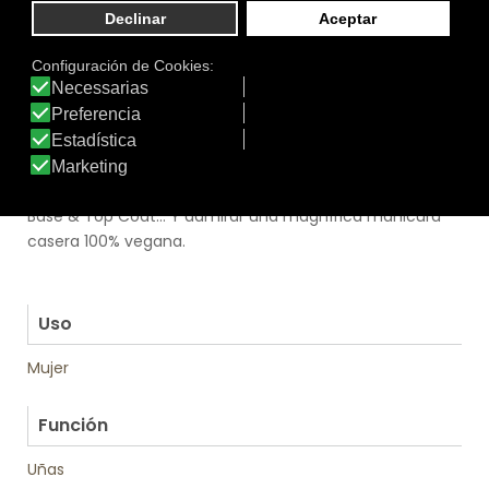
las uñas y se adapta a su ancho, facilitando la
aplicación del esmalte sin manchar. Para prolongar la
duración del esmalte, hay que seguir los siguientes tres
pasos profesionales: primero aplicar una capa de
esmalte Be Green 2 en 1 Base & Top Coat (también
disponible en formato de 10 ml), luego esparcir dos
capas de Be Green del color que elijamos y, por último,
ponemos una última capa de esmalte Be Green 2 en 1
Base & Top Coat… Y admirar una magnífica manicura
casera 100% vegana.
.
.
Uso
Mujer
.
Función
Uñas