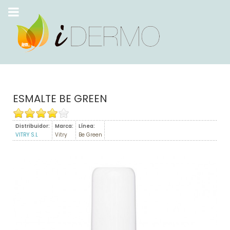
ESMALTE BE GREEN
Distribuidor:
Marca:
Línea:
VITRY S.L
Vitry
Be Green