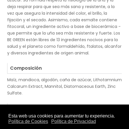
azúcar. Su fórmula respeta la fisiología de la uña y la
deja respirar para que sea más sana y resistente, a la
vez que asegura la intensidad del color, el brillo, la
fijación y el secado. Asimismo, cada esmalte contiene
fitocoral, un ingrediente activo a base de biocerámica -
que permite que la uña sea más resistente y fuerte. Los
BE GREEN están libres de 13 ingredientes nocivos para la
salud y el planeta como formaldehído, ftalatos, alcanfor
y diversos ingredientes de origen animal.
.
Composición
Maíz, mandioca, algodón, caña de azúcar, Lithotamnium
Calcarum Extract, Mannitol, Diatomaceous Earth, Zinc
Sulfate.
.
Modo de Empleo
Cada frasco tiene un cepillo de punta redondeada
extraplano que se adapta perfectamente a la forma de