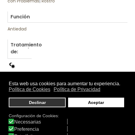
con Problemas
|
Rostro
.
Función
Antiedad
Tratamiento
de:
Otros productos de DelaPiel