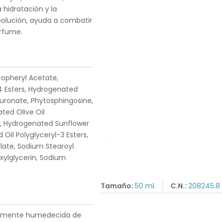
 hidratación y la
polución, ayuda a combatir
erfume.
copheryl Acetate,
-4 Esters, Hydrogenated
luronate, Phytosphingosine,
ed Olive Oil
ol, Hydrogenated Sunflower
Oil Polyglyceryl-3 Esters,
late, Sodium Stearoyl
xylglycerin, Sodium
Tamaño:
50 ml.
C.N.:
208245.8
geramente humedecida de