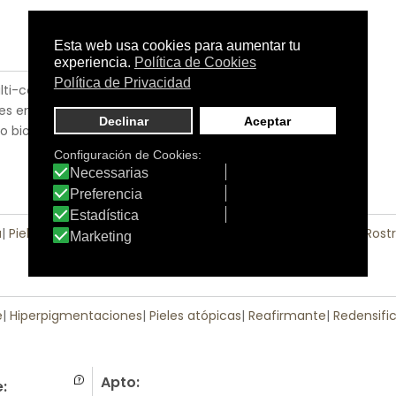
ti-correctora facial THE
ntes en la Crema emoliencia
o biodisponibilidad de sus
a
|
Piel Normal
|
Piel Seca
|
Piel Sensible
|
Pieles con Problemas
|
Rost
e
|
Hiperpigmentaciones
|
Pieles atópicas
|
Reafirmante
|
Redensifi
Apto:
: