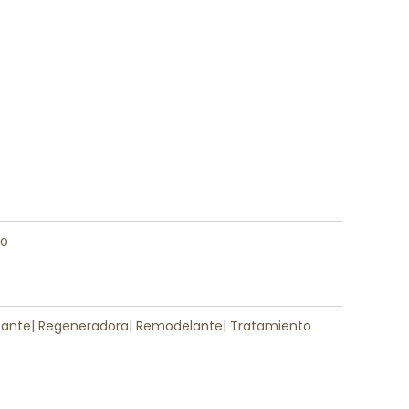
ro
cante
|
Regeneradora
|
Remodelante
|
Tratamiento