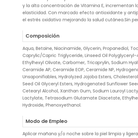
y la alta concentración de Vitamina E, incrementan la
elasticidad. Con marcado efecto antioxidante y anti
el estrés oxidativo mejorando la salud cutánea.Sin p
.
Composición
Aqua, Betaine, Niacinamide, Glycerin, Propanediol, To
Caprylic/Capric Triglyceride, Linseed Oil Polyglyceryl
Ethylhexyl Olivate, Carbomer, Tricaprylin, Sodium Hya
Ceramide AP, Ceramide EOP, Ceramide NP, Hydrogenat
Unsaponifiables, Hydrolyzed Jojoba Esters, Cholester
Seed Oil Glyceryl Esters, Hydrogenated Sunflower Seed 
Cetearyl Alcohol, Xanthan Gum, Sodium Lauroyl Lacty
Lactylate, Tetrasodium Glutamate Diacetate, Ethylhe
Hydroxide, Phenoxyethanol.
.
Modo de Empleo
Aplicar mañana y/o noche sobre la piel limpia y li