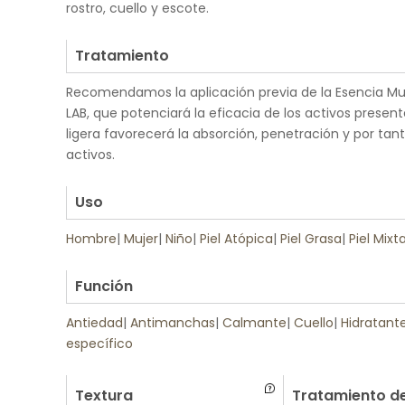
rostro, cuello y escote.
.
Tratamiento
Recomendamos la aplicación previa de la Esencia Mul
LAB, que potenciará la eficacia de los activos prese
ligera favorecerá la absorción, penetración y por tant
activos.
.
Uso
Hombre
|
Mujer
|
Niño
|
Piel Atópica
|
Piel Grasa
|
Piel Mixt
.
Función
Antiedad
|
Antimanchas
|
Calmante
|
Cuello
|
Hidratant
específico
Textura
Tratamiento de