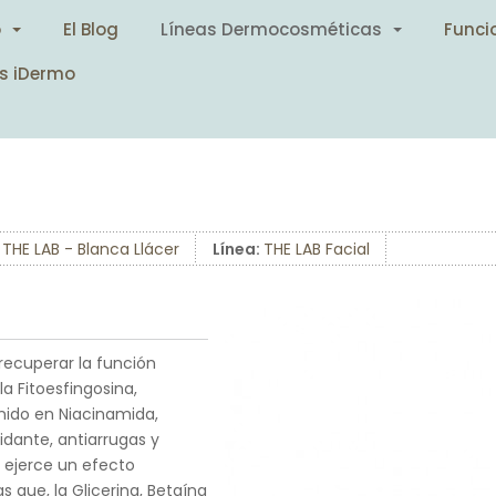
o
El Blog
Líneas Dermocosméticas
Funci
s iDermo
:
THE LAB - Blanca Llácer
Línea:
THE LAB Facial
recuperar la función
la Fitoesfingosina,
nido en Niacinamida,
idante, antiarrugas y
a ejerce un efecto
 que, la Glicerina, Betaína