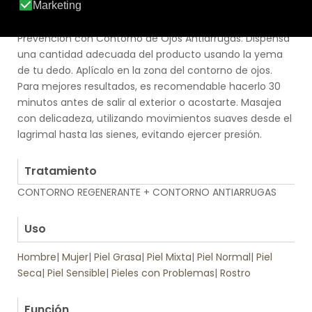
hacia fuera. A continuación, prosigue con la aplicación
de tu crema de cuidado facial habitual. Protección y
Prevención con Contorno de Ojos Antiarrugas: Dispensa
una cantidad adecuada del producto usando la yema
de tu dedo. Aplícalo en la zona del contorno de ojos.
Para mejores resultados, es recomendable hacerlo 30
minutos antes de salir al exterior o acostarte. Masajea
con delicadeza, utilizando movimientos suaves desde el
lagrimal hasta las sienes, evitando ejercer presión.
.
Tratamiento
CONTORNO REGENERANTE + CONTORNO ANTIARRUGAS
.
Uso
Hombre
|
Mujer
|
Piel Grasa
|
Piel Mixta
|
Piel Normal
|
Piel
Seca
|
Piel Sensible
|
Pieles con Problemas
|
Rostro
.
Función