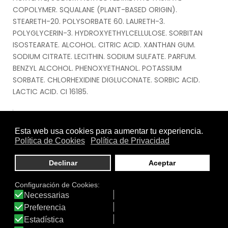
COPOLYMER. SQUALANE (PLANT-BASED ORIGIN).
STEARETH-20. POLYSORBATE 60. LAURETH-3.
POLYGLYCERIN-3. HYDROXYETHYLCELLULOSE. SORBITAN
ISOSTEARATE. ALCOHOL. CITRIC ACID. XANTHAN GUM.
SODIUM CITRATE. LECITHIN. SODIUM SULFATE. PARFUM.
BENZYL ALCOHOL. PHENOXYETHANOL. POTASSIUM
SORBATE. CHLORHEXIDINE DIGLUCONATE. SORBIC ACID.
LACTIC ACID. CI 16185.
.
Modo de Empleo
Asegúrate de tener el rostro limpio y tonificado para
preparar la piel para el tratamiento. Rejuvenecimiento
con Contorno de Ojos Regenerante Iluminador: Si estás
acostumbrada a usar un sérum, este es el momento de
aplicarlo. Toma una pequeña cantidad de Contorno de
Ojos Regenerante Iluminador con la yema de tus dedos.
Aplica el producto en el contorno de los ojos con
pequeñas presiones, desde el ángulo interior del ojo