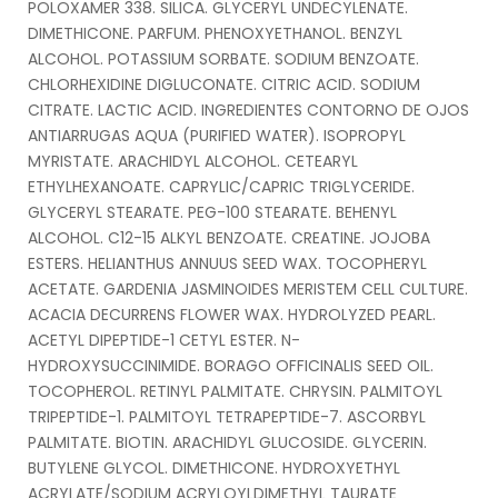
POLOXAMER 338. SILICA. GLYCERYL UNDECYLENATE.
DIMETHICONE. PARFUM. PHENOXYETHANOL. BENZYL
ALCOHOL. POTASSIUM SORBATE. SODIUM BENZOATE.
CHLORHEXIDINE DIGLUCONATE. CITRIC ACID. SODIUM
CITRATE. LACTIC ACID. INGREDIENTES CONTORNO DE OJOS
ANTIARRUGAS AQUA (PURIFIED WATER). ISOPROPYL
MYRISTATE. ARACHIDYL ALCOHOL. CETEARYL
ETHYLHEXANOATE. CAPRYLIC/CAPRIC TRIGLYCERIDE.
GLYCERYL STEARATE. PEG-100 STEARATE. BEHENYL
ALCOHOL. C12-15 ALKYL BENZOATE. CREATINE. JOJOBA
ESTERS. HELIANTHUS ANNUUS SEED WAX. TOCOPHERYL
ACETATE. GARDENIA JASMINOIDES MERISTEM CELL CULTURE.
ACACIA DECURRENS FLOWER WAX. HYDROLYZED PEARL.
ACETYL DIPEPTIDE-1 CETYL ESTER. N-
HYDROXYSUCCINIMIDE. BORAGO OFFICINALIS SEED OIL.
TOCOPHEROL. RETINYL PALMITATE. CHRYSIN. PALMITOYL
TRIPEPTIDE-1. PALMITOYL TETRAPEPTIDE-7. ASCORBYL
PALMITATE. BIOTIN. ARACHIDYL GLUCOSIDE. GLYCERIN.
BUTYLENE GLYCOL. DIMETHICONE. HYDROXYETHYL
ACRYLATE/SODIUM ACRYLOYLDIMETHYL TAURATE