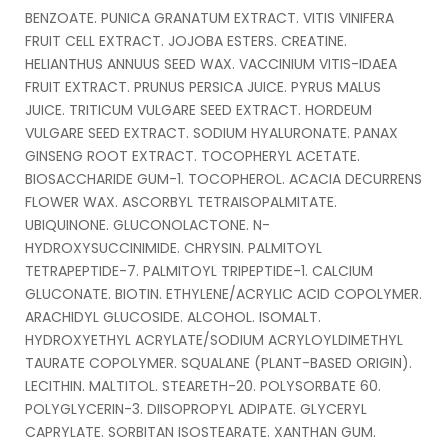
BENZOATE. PUNICA GRANATUM EXTRACT. VITIS VINIFERA
FRUIT CELL EXTRACT. JOJOBA ESTERS. CREATINE.
HELIANTHUS ANNUUS SEED WAX. VACCINIUM VITIS-IDAEA
FRUIT EXTRACT. PRUNUS PERSICA JUICE. PYRUS MALUS
JUICE. TRITICUM VULGARE SEED EXTRACT. HORDEUM
VULGARE SEED EXTRACT. SODIUM HYALURONATE. PANAX
GINSENG ROOT EXTRACT. TOCOPHERYL ACETATE.
BIOSACCHARIDE GUM-1. TOCOPHEROL. ACACIA DECURRENS
FLOWER WAX. ASCORBYL TETRAISOPALMITATE.
UBIQUINONE. GLUCONOLACTONE. N-
HYDROXYSUCCINIMIDE. CHRYSIN. PALMITOYL
TETRAPEPTIDE-7. PALMITOYL TRIPEPTIDE-1. CALCIUM
GLUCONATE. BIOTIN. ETHYLENE/ACRYLIC ACID COPOLYMER.
ARACHIDYL GLUCOSIDE. ALCOHOL. ISOMALT.
HYDROXYETHYL ACRYLATE/SODIUM ACRYLOYLDIMETHYL
TAURATE COPOLYMER. SQUALANE (PLANT-BASED ORIGIN).
LECITHIN. MALTITOL. STEARETH-20. POLYSORBATE 60.
POLYGLYCERIN-3. DIISOPROPYL ADIPATE. GLYCERYL
CAPRYLATE. SORBITAN ISOSTEARATE. XANTHAN GUM.