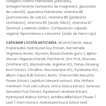
colágeno marino hidrolizado [pescado],
antiaglomerante (estearato de magnesio), gluconato
de cobre(II), queratina hidrolizada, vitamina B5
(pantotenato de calcio), vitamina B6 (piridoxina
clorhidrato), vitamina B9 (ácido fólico), vitamina B7
(biotina) y selenito sódico. Composición cápsula
vegetal: Hipromelosa y colorante (óxido de hierro rojo).
CAPILMAR LOCIÓN ANTICAÍDA
: Alcohol Denat, Aqua,
Propanediol, Hydrolyzed Soy Protein, Hamamelis
Virginiana Water, Glycerin, Biosaccharide gum-1, Alpha-
Glucan Oligosaccharide, Panthenol, Zinc PCA, Glucose,
Ornithine HCL, Niacinamide, Arginine HCL, Panax Ginseng
Root Extract, Citrulline, Glucosamine HCL, Pyridoxine HCL,
Allium Cepa Bulb Extract, Biotin, Chamomilla Recutita
Flower Extract, Lepidium Meyenii extract, Vitis Vinifera
meristem fruit cell culture, Urtica Dioica Extract, Serenoa
Serrulata Fruit Extract, Equisetum Arvense Extract,
Hydrolyzed Walnut Extract, Achillea Millefolium Flower /
Leaf / Stem Extract, Hydrolyzed Eruca Sativa Leaf,