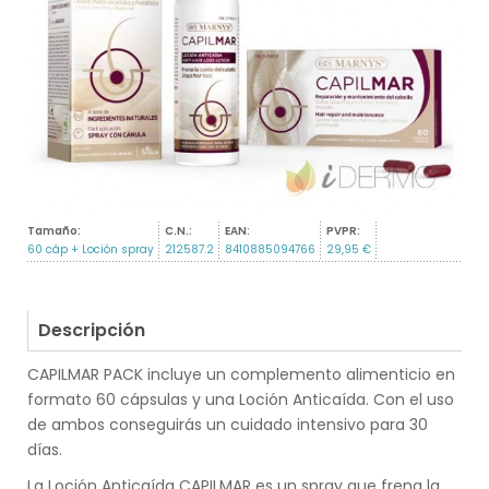
Tamaño:
C.N.:
EAN:
PVPR:
60 cáp + Loción spray
212587.2
8410885094766
29,95 €
Descripción
CAPILMAR PACK incluye un complemento alimenticio en
formato 60 cápsulas y una Loción Anticaída. Con el uso
de ambos conseguirás un cuidado intensivo para 30
días.
La Loción Anticaída CAPILMAR es un spray que frena la