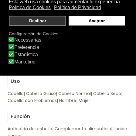
cabelludo.
Fase de mantenimiento: Aplicar 3 veces a la
semana durante tres meses.
.
Tratamiento
El pack de cuidado capilar anticaída combina CAPILMAR
CÁPSULAS y CAPILMAR LOCIÓN ANTICAÍDA. Ver Modo de
Empleo.
.
Uso
Cabello
|
Cabello Graso
|
Cabello Normal
|
Cabello Seco
|
Cabello con Problemas
|
Hombre
|
Mujer
.
Función
Anticaída del cabello
|
Complemento alimenticio
|
Loción
capilar