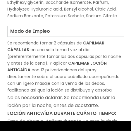
Ethylhexylglycerin, Saccharide Isomerate, Parfum,
Hydrolyzed Hyaluronic acid, Benzyl alcohol, Citric Acid,
Sodium Benzoate, Potassium Sorbate, Sodium Citrate
.
Modo de Empleo
Se recomienda tomar 2 cápsulas de
CAPILMAR
CÁPSULAS
en una sola toma 1 vez al día
(preferentemente tomar las dos cápsulas por la noche
y antes de la cena). Y aplicar
CAPILMAR LOCIÓN
ANTICAÍDA
con 12 pulverizaciones del spray
directamente sobre el cuero cabelludo acompañando
con un ligero masaje con la yema de los dedos,
facilitando así que la loción se distribuya y absorba.
No es necesario aclarar. Se recomienda usar la
loción por la noche, antes de acostarte.
LOCIÓN ANTICAÍDA DURANTE CUÁNTO TIEMPO:
Fase de choque: Aplicar durante un mes la dosis
máxima de 12 pulverizaciones sobre el cuero