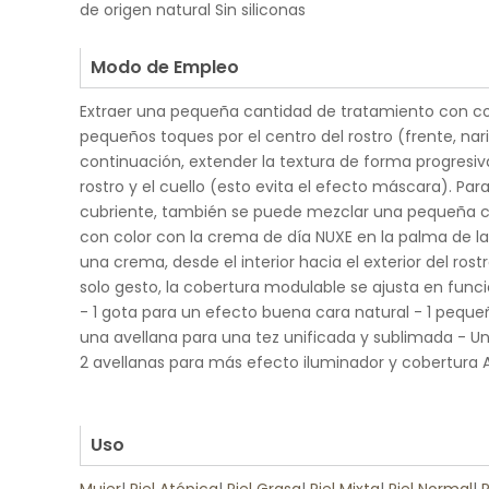
de origen natural Sin siliconas
.
Modo de Empleo
Extraer una pequeña cantidad de tratamiento con col
pequeños toques por el centro del rostro (frente, nar
continuación, extender la textura de forma progresiva
rostro y el cuello (esto evita el efecto máscara). Pa
cubriente, también se puede mezclar una pequeña c
con color con la crema de día NUXE en la palma de l
una crema, desde el interior hacia el exterior del rost
solo gesto, la cobertura modulable se ajusta en func
- 1 gota para un efecto buena cara natural - 1 pequ
una avellana para una tez unificada y sublimada - U
2 avellanas para más efecto iluminador y cobertura A
.
.
Uso