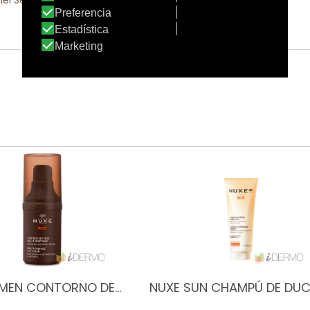
iel Seca
|
Piel Sensible
|
Pieles con Problemas
|
Rostro
 MEN CONTORNO DE…
NUXE SUN CHAMPÚ DE DU