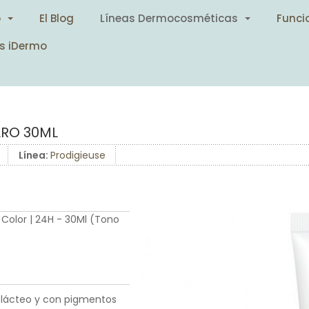
o
El Blog
Líneas Dermocosméticas
Funci
s iDermo
ARO 30ML
Línea:
Prodigieuse
 Color | 24H - 30Ml (Tono
 lácteo y con pigmentos