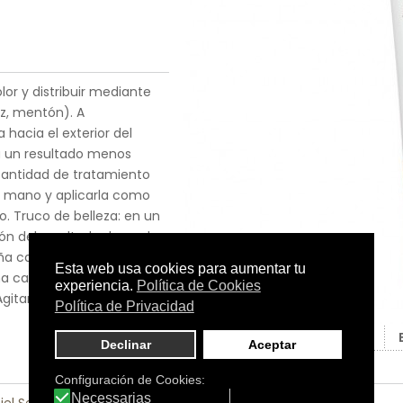
or y distribuir mediante
iz, mentón). A
 hacia el exterior del
ra un resultado menos
antidad de tratamiento
a mano y aplicarla como
ro. Truco de belleza: en un
ión del resultado deseado:
eña cantidad equivalente a
na cantidad equivalente a
gitar antes de usar
Tamaño:
49
C.N.:
218718.4