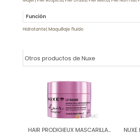
Mujer
|
Piel Atópica
|
Piel Grasa
|
Piel Mixta
|
Piel Normal
|
P
.
Función
Hidratante
|
Maquillaje fluido
Otros productos de Nuxe
HAIR PRODIGIEUX MASCARILLA…
NUXE