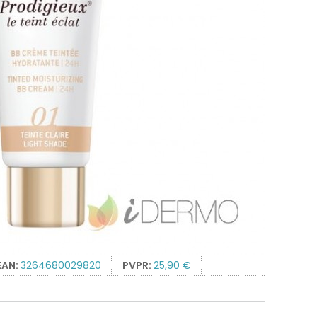
EAN:
3264680029820
PVPR:
25,90 €