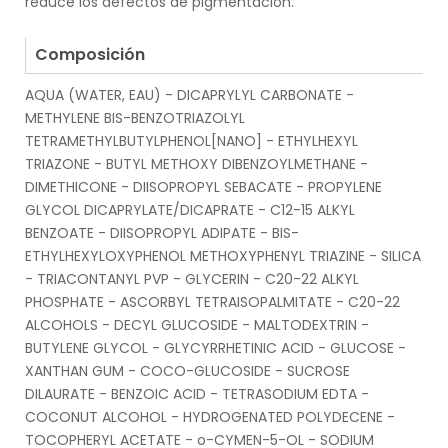
reduce los defectos de pigmentación.
.
Composición
AQUA (WATER, EAU) - DICAPRYLYL CARBONATE -
METHYLENE BIS-BENZOTRIAZOLYL
TETRAMETHYLBUTYLPHENOL[NANO] - ETHYLHEXYL
TRIAZONE - BUTYL METHOXY DIBENZOYLMETHANE -
DIMETHICONE - DIISOPROPYL SEBACATE - PROPYLENE
GLYCOL DICAPRYLATE/DICAPRATE - C12-15 ALKYL
BENZOATE - DIISOPROPYL ADIPATE - BIS-
ETHYLHEXYLOXYPHENOL METHOXYPHENYL TRIAZINE - SILICA
- TRIACONTANYL PVP - GLYCERIN - C20-22 ALKYL
PHOSPHATE - ASCORBYL TETRAISOPALMITATE - C20-22
ALCOHOLS - DECYL GLUCOSIDE - MALTODEXTRIN -
BUTYLENE GLYCOL - GLYCYRRHETINIC ACID - GLUCOSE -
XANTHAN GUM - COCO-GLUCOSIDE - SUCROSE
DILAURATE - BENZOIC ACID - TETRASODIUM EDTA -
COCONUT ALCOHOL - HYDROGENATED POLYDECENE -
TOCOPHERYL ACETATE - o-CYMEN-5-OL - SODIUM