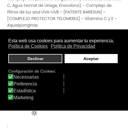
C, Agua termal de Uriage, Enoxolona) - Complejo de
filtros de luz azul UVA-UVB - [PATENTE BARIESUN] -
[COMPLEJO PROTECTOR TELOMERES] - Vitamina C y E -
Aquasponginas
.
Uso
Hombre
|
Mujer
|
Piel Grasa
|
Piel Mixta
|
Piel Normal
|
Rostro
.
Función
Crema solar
|
Protección Solar +SPF 50
Tratamiento
Textura
de: