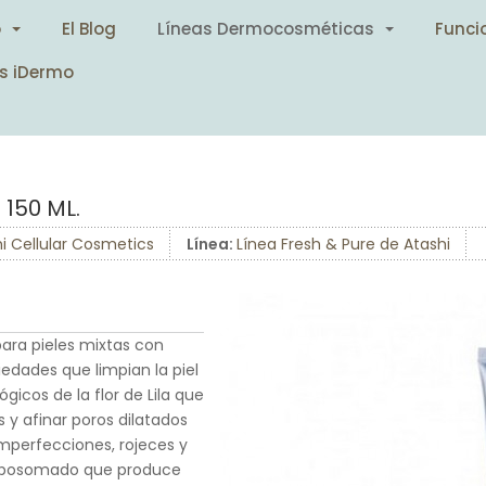
o
El Blog
Líneas Dermocosméticas
Funci
s iDermo
 150 ML.
i Cellular Cosmetics
Línea:
Línea Fresh & Pure de Atashi
para pieles mixtas con
edades que limpian la piel
gicos de la flor de Lila que
 y afinar poros dilatados
 imperfecciones, rojeces y
co liposomado que produce