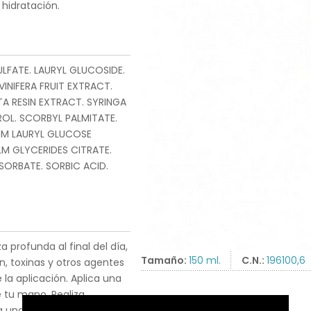
 hidratación.
LFATE. LAURYL GLUCOSIDE.
INIFERA FRUIT EXTRACT.
TA RESIN EXTRACT. SYRINGA
ROL. SCORBYL PALMITATE.
UM LAURYL GLUCOSE
M GLYCERIDES CITRATE.
ORBATE. SORBIC ACID.
 profunda al final del día,
Tamaño:
150 ml.
C.N.:
196100,6
, toxinas y otros agentes
la aplicación. Aplica una
 tu mano. Realiza
a una limpieza profunda.