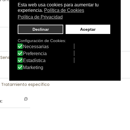
 Sensible
|
Pieles con Problemas
|
Rostro
|
Tratamiento específico
: