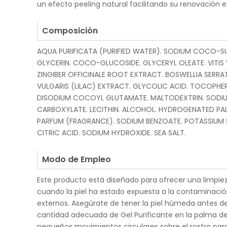
un efecto peeling natural facilitando su renovación e
.
Composición
AQUA PURIFICATA (PURIFIED WATER). SODIUM COCO-SU
GLYCERIN. COCO-GLUCOSIDE. GLYCERYL OLEATE. VITIS V
ZINGIBER OFFICINALE ROOT EXTRACT. BOSWELLIA SERRA
VULGARIS (LILAC) EXTRACT. GLYCOLIC ACID. TOCOPHE
DISODIUM COCOYL GLUTAMATE. MALTODEXTRIN. SODI
CARBOXYLATE. LECITHIN. ALCOHOL. HYDROGENATED PAL
PARFUM (FRAGRANCE). SODIUM BENZOATE. POTASSIUM S
CITRIC ACID. SODIUM HYDROXIDE. SEA SALT.
.
Modo de Empleo
Este producto está diseñado para ofrecer una limpieza
cuando la piel ha estado expuesta a la contaminación
externos. Asegúrate de tener la piel húmeda antes de 
cantidad adecuada de Gel Purificante en la palma de
pequeños movimientos circulares sobre el rostro par