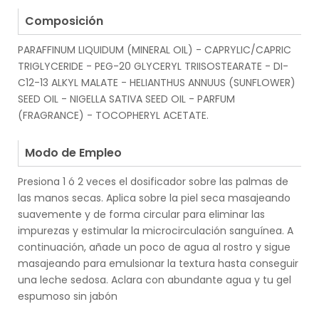
.
Composición
PARAFFINUM LIQUIDUM (MINERAL OIL) - CAPRYLIC/CAPRIC
TRIGLYCERIDE - PEG-20 GLYCERYL TRIISOSTEARATE - DI-
C12-13 ALKYL MALATE - HELIANTHUS ANNUUS (SUNFLOWER)
SEED OIL - NIGELLA SATIVA SEED OIL - PARFUM
(FRAGRANCE) - TOCOPHERYL ACETATE.
.
Modo de Empleo
Presiona 1 ó 2 veces el dosificador sobre las palmas de
las manos secas. Aplica sobre la piel seca masajeando
suavemente y de forma circular para eliminar las
impurezas y estimular la microcirculación sanguínea. A
continuación, añade un poco de agua al rostro y sigue
masajeando para emulsionar la textura hasta conseguir
una leche sedosa. Aclara con abundante agua y tu gel
espumoso sin jabón
.