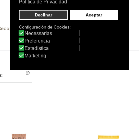
 Seca
|
Piel Sensible
|
Rostro
: