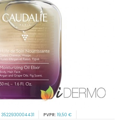
:
3522930004431
PVPR:
19,50 €