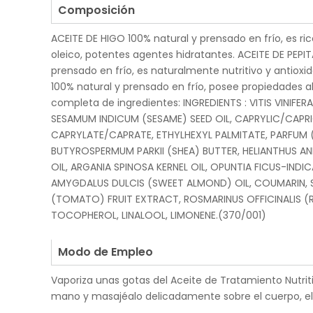
Composición
ACEITE DE HIGO 100% natural y prensado en frío, es ric
oleico, potentes agentes hidratantes. ACEITE DE PEPIT
prensado en frío, es naturalmente nutritivo y antiox
100% natural y prensado en frío, posee propiedades al
completa de ingredientes: INGREDIENTS : VITIS VINIFERA
SESAMUM INDICUM (SESAME) SEED OIL, CAPRYLIC/CAPR
CAPRYLATE/CAPRATE, ETHYLHEXYL PALMITATE, PARFUM 
BUTYROSPERMUM PARKII (SHEA) BUTTER, HELIANTHUS A
OIL, ARGANIA SPINOSA KERNEL OIL, OPUNTIA FICUS-INDIC
AMYGDALUS DULCIS (SWEET ALMOND) OIL, COUMARIN,
(TOMATO) FRUIT EXTRACT, ROSMARINUS OFFICINALIS (
TOCOPHEROL, LINALOOL, LIMONENE.(370/001)
.
Modo de Empleo
Vaporiza unas gotas del Aceite de Tratamiento Nutrit
mano y masajéalo delicadamente sobre el cuerpo, el 
.