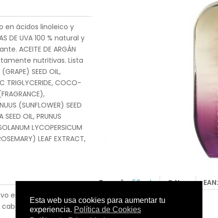
o en ácidos linoleico y
AS DE UVA 100 % natural y
idante. ACEITE DE ARGÁN
tamente nutritivas. Lista
 (GRAPE) SEED OIL,
IC TRIGLYCERIDE, COCO-
(FRAGRANCE),
NNUUS (SUNFLOWER) SEED
A SEED OIL, PRUNUS
 SOLANUM LYCOPERSICUM
ROSEMARY) LEAF EXTRACT,
Tamaño:
50 ml.
C.N.:
-
EAN
ivo en el hueco de la
cabello y el escote.