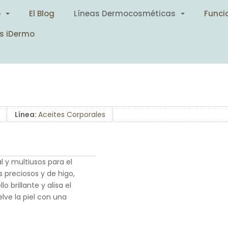
o
El Blog
Líneas Dermocosméticas
Funci
s iDermo
Línea:
Aceites Corporales
l y multiusos para el
s preciosos y de higo,
o brillante y alisa el
lve la piel con una