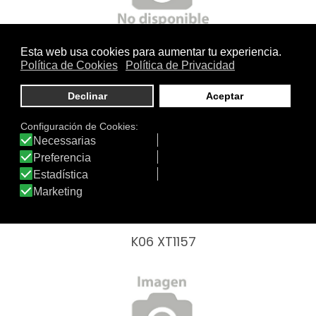
K22 HD933 BLUE
K06 XT1157