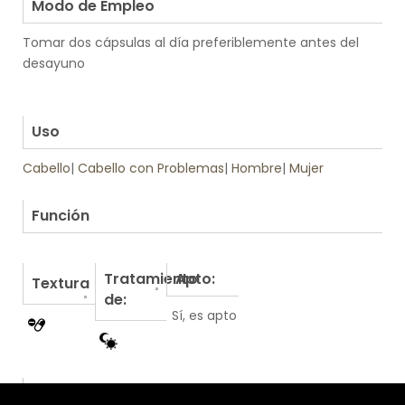
Modo de Empleo
Tomar dos cápsulas al día preferiblemente antes del
desayuno
.
.
Uso
Cabello
|
Cabello con Problemas
|
Hombre
|
Mujer
.
Función
Tratamiento
Apto:
Textura
de:
Sí, es apto
Otros productos de VR6