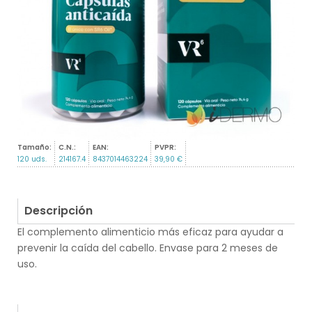
Tamaño:
C.N.:
EAN:
PVPR:
120 uds.
214167.4
8437014463224
39,90 €
Descripción
El complemento alimenticio más eficaz para ayudar a
prevenir la caída del cabello. Envase para 2 meses de
uso.
.
.