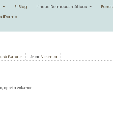
o
El Blog
Líneas Dermocosméticas
Funci
s iDermo
René Furterer
Línea:
Volumea
ra, aporta volumen.