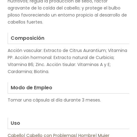
nutritivos; regula la producción de sebo, factor
agravante de la caída del cabello; y protege el bulbo
piloso favoreciendo un entorno propicio al desarrollo de
cabellos fuertes.
.
Composición
Acción vascular: Extracto de Citrus Aurantium; Vitamina
PP. Acción hormonal: Extracto natural de Curbicia;
Vitamina B6; Zinc. Acción tisular: Vitaminas A y E;
Cardamina; Biotina.
.
Modo de Empleo
Tomar una cápsula al día durante 3 meses.
.
.
Uso
Cabello
|
Cabello con Problemas
|
Hombre
|
Mujer