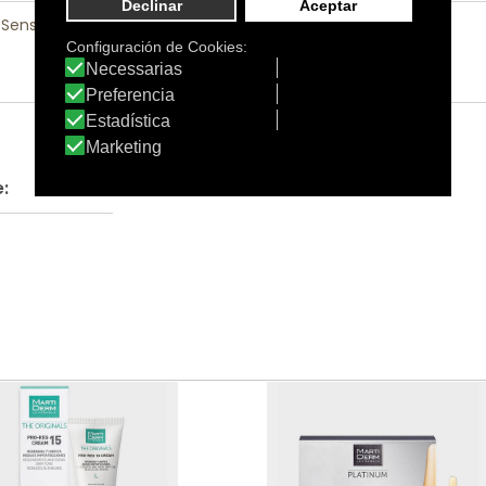
 Sensible
|
Rostro
: