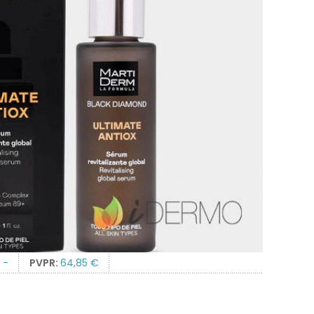
:
-
PVPR:
64,85 €