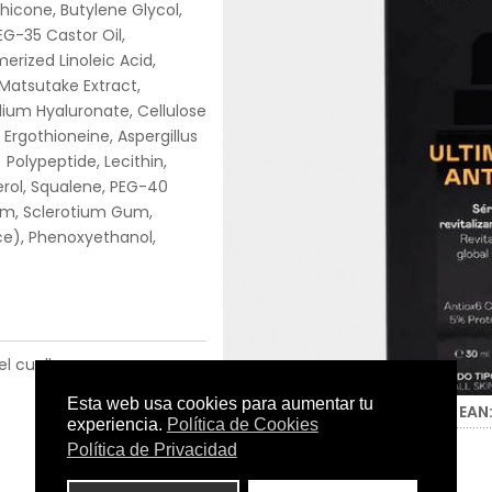
hicone, Butylene Glycol,
EG-35 Castor Oil,
merized Linoleic Acid,
Matsutake Extract,
dium Hyaluronate, Cellulose
Ergothioneine, Aspergillus
Polypeptide, Lecithin,
terol, Squalene, PEG-40
um, Sclerotium Gum,
ce), Phenoxyethanol,
 el cuello, como
Tamaño:
30 ml.
C.N.:
-
EAN