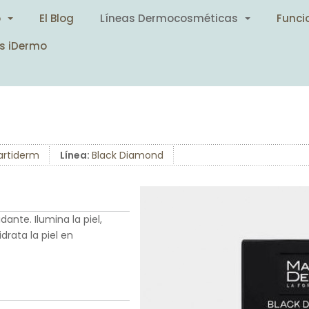
o
El Blog
Líneas Dermocosméticas
Funci
s iDermo
artiderm
Línea:
Black Diamond
ante. Ilumina la piel,
drata la piel en