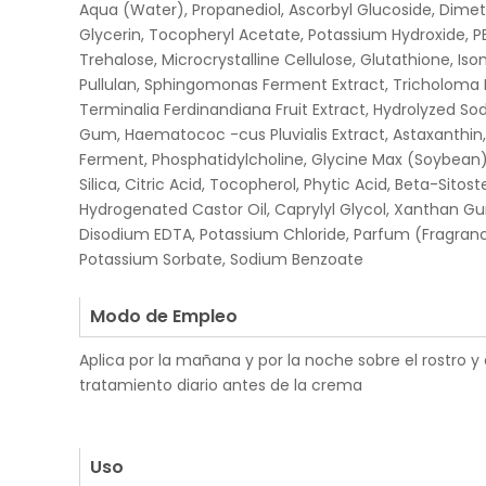
Aqua (Water), Propanediol, Ascorbyl Glucoside, Dimet
Glycerin, Tocopheryl Acetate, Potassium Hydroxide, P
Trehalose, Microcrystalline Cellulose, Glutathione, Iso
Pullulan, Sphingomonas Ferment Extract, Tricholoma 
Terminalia Ferdinandiana Fruit Extract, Hydrolyzed So
Gum, Haematococ -cus Pluvialis Extract, Astaxanthin, 
Ferment, Phosphatidylcholine, Glycine Max (Soybean) 
Silica, Citric Acid, Tocopherol, Phytic Acid, Beta-Sitos
Hydrogenated Castor Oil, Caprylyl Glycol, Xanthan G
Disodium EDTA, Potassium Chloride, Parfum (Fragran
Potassium Sorbate, Sodium Benzoate
.
Modo de Empleo
Aplica por la mañana y por la noche sobre el rostro y
tratamiento diario antes de la crema
.
.
Uso