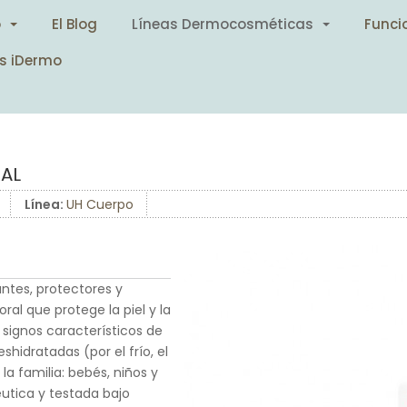
o
El Blog
Líneas Dermocosméticas
Funci
s iDermo
AL
Línea:
UH Cuerpo
tes, protectores y
oral que protege la piel y la
signos característicos de
hidratadas (por el frío, el
la familia: bebés, niños y
utica y testada bajo