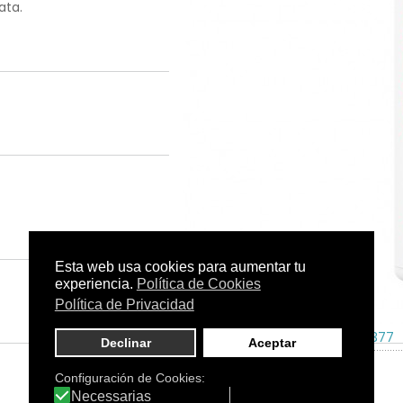
ata.
Tamaño:
500 ml.
C.N.:
174377