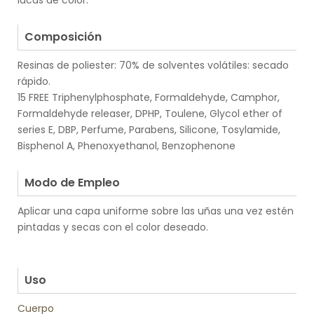
lacas de color.
.
Composición
Resinas de poliester: 70% de solventes volátiles: secado
rápido.
15 FREE Triphenylphosphate, Formaldehyde, Camphor,
Formaldehyde releaser, DPHP, Toulene, Glycol ether of
series E, DBP, Perfume, Parabens, Silicone, Tosylamide,
Bisphenol A, Phenoxyethanol, Benzophenone
.
Modo de Empleo
Aplicar una capa uniforme sobre las uñas una vez estén
pintadas y secas con el color deseado.
.
.
Uso
Cuerpo