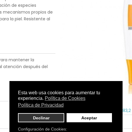
ración de especies
 los mecanismos propios de
ara la piel. Resistente al
 Para mantener la
al atención después del
Tamaño:
150 ml.
C.N.:
187483,2