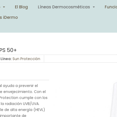
o
El Blog
Líneas Dermocosméticas
Funci
s iDermo
PS 50+
Línea:
Sun Protección
l ayuda a prevenir el
de envejecimiento. Con el
Protection cumple con los
 la radiación UVB/UVA.
ble de alta energía (HEVL)
 importante de