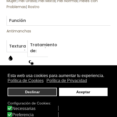
Mujer
|
Piel Grasa
|
Piel Mixta
|
Piel Normal
|
Pieles con
Problemas
|
Rostro
.
Función
Antimanchas
Tratamiento
Textura
de:
Otros productos de SingulaDerm