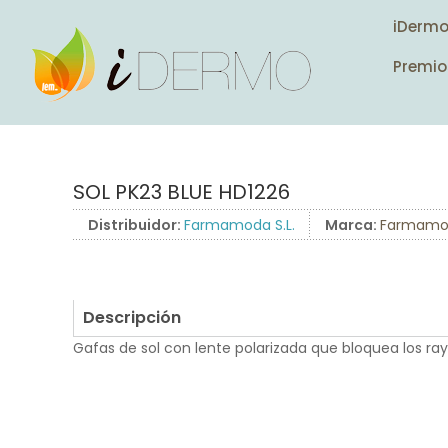
iDerm
Premio
SOL PK23 BLUE HD1226
Distribuidor:
Farmamoda S.L.
Marca:
Farmamo
Descripción
Gafas de sol con lente polarizada que bloquea los rayos
.
.
.
.