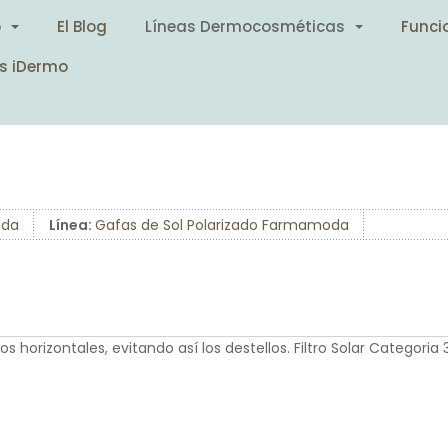
o
El Blog
Líneas Dermocosméticas
Funci
s iDermo
da
Línea:
Gafas de Sol Polarizado Farmamoda
 horizontales, evitando así los destellos. Filtro Solar Categoria 