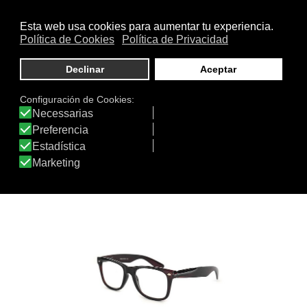
3223 HD807
K15 GOLD HD1173